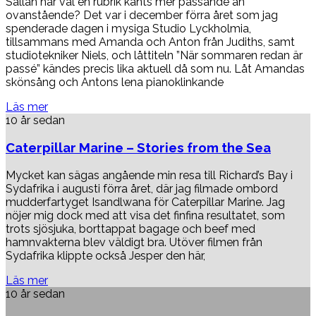
Sällan har väl en rubrik känts mer passande än
ovanstående? Det var i december förra året som jag
spenderade dagen i mysiga Studio Lyckholmia,
tillsammans med Amanda och Anton från Judiths, samt
studiotekniker Niels, och låttiteln ”När sommaren redan är
passé” kändes precis lika aktuell då som nu. Låt Amandas
skönsång och Antons lena pianoklinkande
Läs mer
10 år sedan
Caterpillar Marine – Stories from the Sea
Mycket kan sägas angående min resa till Richard’s Bay i
Sydafrika i augusti förra året, där jag filmade ombord
mudderfartyget Isandlwana för Caterpillar Marine. Jag
nöjer mig dock med att visa det finfina resultatet, som
trots sjösjuka, borttappat bagage och beef med
hamnvakterna blev väldigt bra. Utöver filmen från
Sydafrika klippte också Jesper den här,
Läs mer
10 år sedan