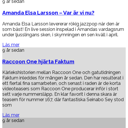
9 år sedan
Amanda Elsa Larsson – Var är vi nu?
Amanda Elsa Larsson levererar rökig jazzpop när den är
som bäst! En live session inspelad i Amandas vardagsrum
under ljusslingans sken, i skymningen en sen kväll i april.
Läs mer
9 år sedan
Raccoon One hjärta Faktum
Kärlekshistorien mellan Raccoon One och gatutidningen
Faktum inleddes för mången år sedan. Den har resulterat i
ett flertal fina samarbeten, och senast i raden är de korta
videoteasers som Raccoon One producerar inför i stort
sett varje nummersläpp. En klar favorit i denna skara är
teasern för nummer 167, där fantastiska Seinabo Sey stod
som
Läs mer
9 år sedan