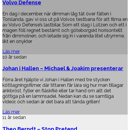
Volvo Defense
En dag i december, när dimman låg tät över fälten i
Torslanda, gav vi oss ut på Volvos testbana för att filma en
av Volvo Defense’s lastbilar. Som ett slag i Lützen och ett i
magen föll regnet bestämt och göteborgskt horisontellt
från dimmolnen, och letade sig in i varenda litet utrymme,
likt en onykter
Läs mer
10 år sedan
Johan i Hallen – Michael & Joakim presenterar
Förra året hjälpte vi Johan i Hallen med tre stycken
köttlagningsfilmer, där tittaren får lära sig hur man tillagar
ankbröst, fyller en fläskfilé eller tar hand om allt det
göttiga på en lammsadel. Nedan kan du se samtliga
videor, och sedan är det bara att tända grillen!
Läs mer
11 år sedan
Theo Berndt – Stop Pretend