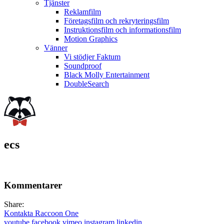
Tjänster
Reklamfilm
Företagsfilm och rekryteringsfilm
Instruktionsfilm och informationsfilm
Motion Graphics
Vänner
Vi stödjer Faktum
Soundproof
Black Molly Entertainment
DoubleSearch
ecs
Kommentarer
Share:
Kontakta Raccoon One
youtube
facebook
vimeo
instagram
linkedin